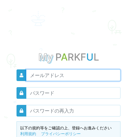
My
P
A
RKF
U
L
以下の規約等をご確認の上、登録へお進みください
利用規約
プライバシーポリシー